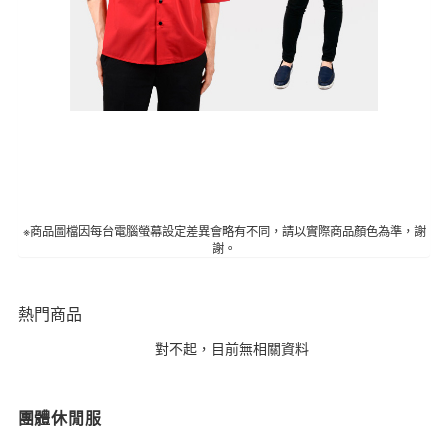
廠
商
※商品圖檔因每台電腦螢幕設定差異會略有不同，請以實際商品顏色為準，謝
謝。
熱門商品
對不起，目前無相關資料
團體休閒服