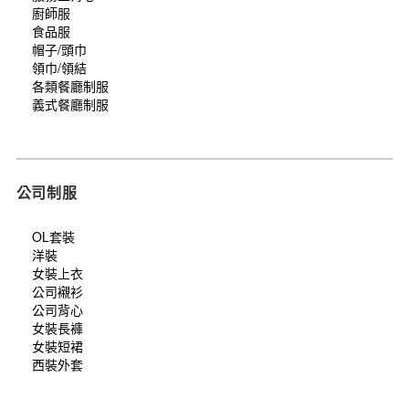
廚師服
食品服
帽子/頭巾
領巾/領結
各類餐廳制服
義式餐廳制服
公司制服
OL套裝
洋裝
女裝上衣
公司襯衫
公司背心
女裝長褲
女裝短裙
西裝外套