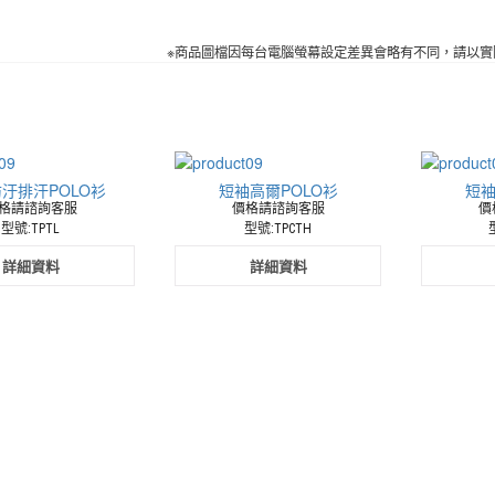
※商品圖檔因每台電腦螢幕設定差異會略有不同，請以實
汙排汗POLO衫
短袖高爾POLO衫
短袖
格請諮詢客服
價格請諮詢客服
價
型號:TPTL
型號:TPCTH
詳細資料
詳細資料