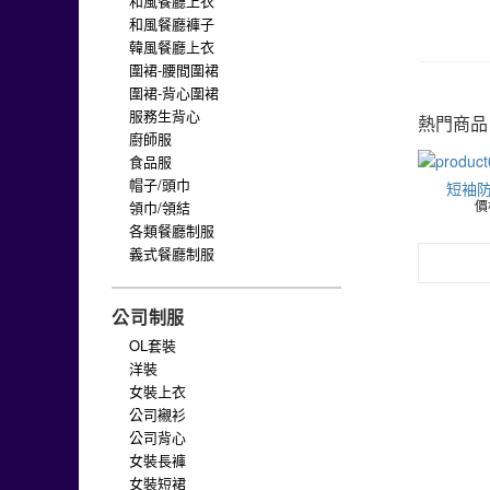
和風餐廳上衣
和風餐廳褲子
韓風餐廳上衣
圍裙-腰間圍裙
圍裙-背心圍裙
服務生背心
熱門商品
廚師服
食品服
帽子/頭巾
短袖防
領巾/領結
價
各類餐廳制服
義式餐廳制服
公司制服
OL套裝
洋裝
女裝上衣
公司襯衫
公司背心
女裝長褲
女裝短裙