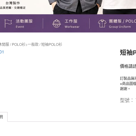
休閒服
/
POLO衫>一般款
/ 短袖POLO衫
短袖P
價格請
訂製品無
※商品圖
謝謝。
型號：
明