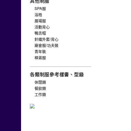
其他制服
SPA服
浴袍
展場服
活動背心
鴨舌帽
針織外套/背心
廟會服/功夫裝
青年裝
桿弟服
各類制服參考樣書、型錄
休閒類
餐飲類
工作類