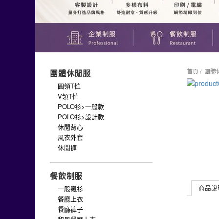
首頁
/
團體
團體休閒服
圓領T恤
V領T恤
POLO衫>一般款
POLO衫>設計款
休閒背心
風衣外套
休閒褲
餐飲制服
商品說
一般襯衫
餐廳上衣
餐廳褲子