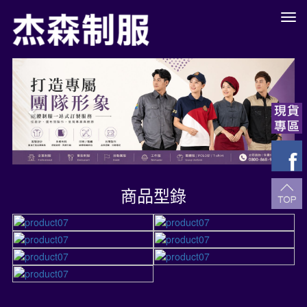
餐
廳
制
服
Previous
Next
工
作
服
團
體
制
服
訂
做
商品型錄
餐
飲
服
高
雄
公
司
制
服