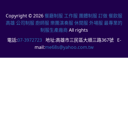
廚
師
Copyright © 2026
餐廳制服 工作服 團體制服 訂做 餐飲服
服
樂
高雄 公司制服 廚師服 樂團演奏服 休閒服 外場服 最專業的
團
制服生產廠商
All rights
演
奏
電話:
07-3972723
地址:高雄市三民區大順三路367號 E-
服
mail:
me68s@yahoo.com.tw
休
閒
服
外
場
服
最
專
業
的
制
服
生
產