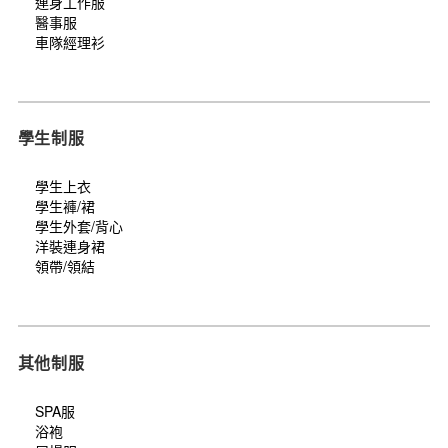
連身工作服
醫事服
車隊經理衫
學生制服
學生上衣
學生褲/裙
學生外套/背心
洋裝連身裙
領帶/領結
其他制服
SPA服
浴袍