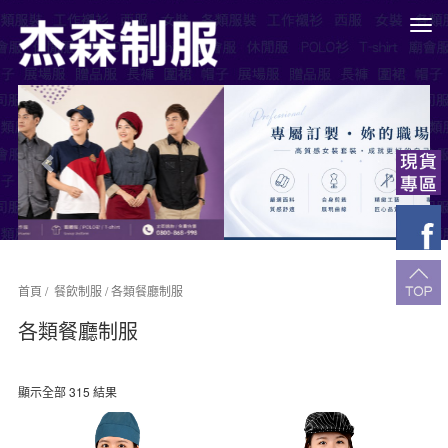
餐
廳
制
服
Previous
Next
工
作
服
團
體
制
服
訂
做
餐
首頁
/
餐飲制服
/ 各類餐廳制服
飲
各類餐廳制服
服
高
雄
公
顯示全部 315 結果
司
制
服