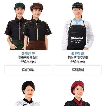
餐廳制服
餐廳制服
價格請諮詢客服
價格請諮詢客服
型號:RSW169
型號:RSV046
詳細資料
詳細資料