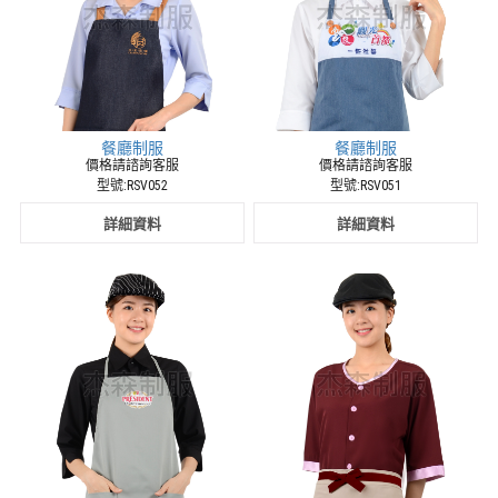
餐廳制服
餐廳制服
價格請諮詢客服
價格請諮詢客服
型號:RSV052
型號:RSV051
詳細資料
詳細資料