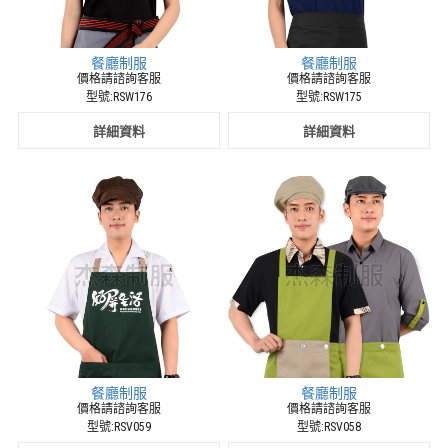
廠
商
餐廳制服
餐廳制服
價格請諮詢客服
價格請諮詢客服
型號:RSW176
型號:RSW175
詳細資料
詳細資料
餐廳制服
餐廳制服
價格請諮詢客服
價格請諮詢客服
型號:RSV059
型號:RSV058