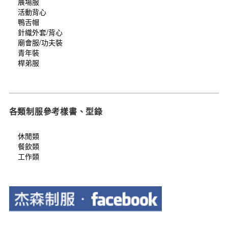
展場服
活動背心
鴨舌帽
針織外套/背心
廟會服/功夫裝
青年裝
桿弟服
各類制服參考樣書、型錄
休閒類
餐飲類
工作類