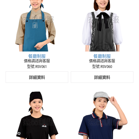
廚
師
服
樂
團
演
奏
服
休
餐廳制服
餐廳制服
閒
價格請諮詢客服
價格請諮詢客服
型號:RSV061
型號:RSV060
服
外
詳細資料
詳細資料
場
服
最
專
業
的
制
服
生
產