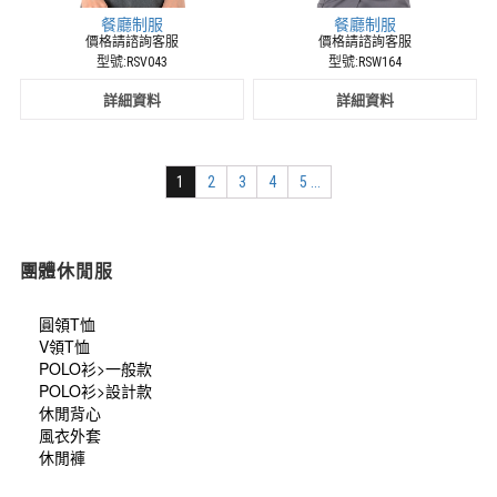
餐廳制服
餐廳制服
價格請諮詢客服
價格請諮詢客服
型號:RSV043
型號:RSW164
詳細資料
詳細資料
1
2
3
4
5 ...
團體休閒服
圓領T恤
V領T恤
POLO衫>一般款
POLO衫>設計款
休閒背心
風衣外套
休閒褲