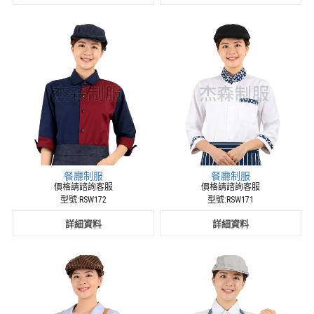
餐廳制服
餐廳制服
價格請諮詢客服
價格請諮詢客服
型號:RSW172
型號:RSW171
詳細資料
詳細資料