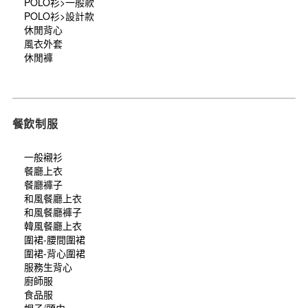
POLO衫>一般款
POLO衫>設計款
休閒背心
風衣外套
休閒褲
餐飲制服
一般襯衫
餐廳上衣
餐廳褲子
和風餐廳上衣
和風餐廳褲子
韓風餐廳上衣
圍裙-腰間圍裙
圍裙-背心圍裙
服務生背心
廚師服
食品服
帽子/頭巾