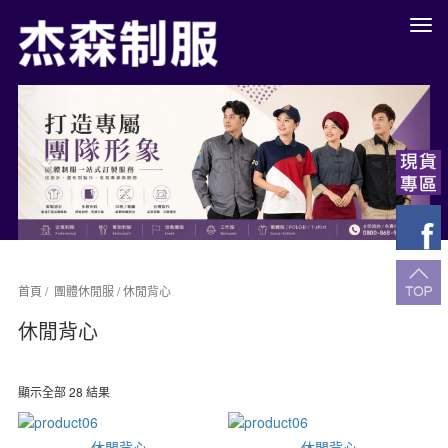
餐
廳
制
服
Previous
Next
工
作
服
團
體
制
服
訂
做
餐
首頁
/
團體休閒服
/ 休閒背心
飲
休閒背心
服
高
雄
公
顯示全部 28 結果
司
制
服
休閒背心
休閒背心