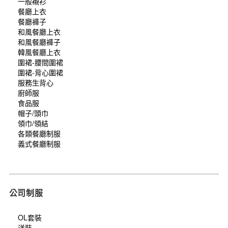
一般襯衫
餐廳上衣
餐廳褲子
和風餐廳上衣
和風餐廳褲子
韓風餐廳上衣
圍裙-腰間圍裙
圍裙-背心圍裙
服務生背心
廚師服
食品服
帽子/頭巾
領巾/領結
各類餐廳制服
義式餐廳制服
公司制服
OL套裝
洋裝