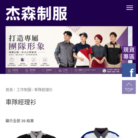
餐
廳
制
服
Previous
Next
工
作
服
團
體
制
服
訂
做
餐
首頁
/
工作制服
/ 車隊經理衫
飲
車隊經理衫
服
高
雄
公
顯示全部 39 結果
司
制
服