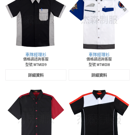
廚
師
服
樂
團
演
奏
服
休
車隊經理衫
車隊經理衫
閒
價格請諮詢客服
價格請諮詢客服
型號:WTM039
型號:WTM038
服
外
詳細資料
詳細資料
場
服
最
專
業
的
制
服
生
產