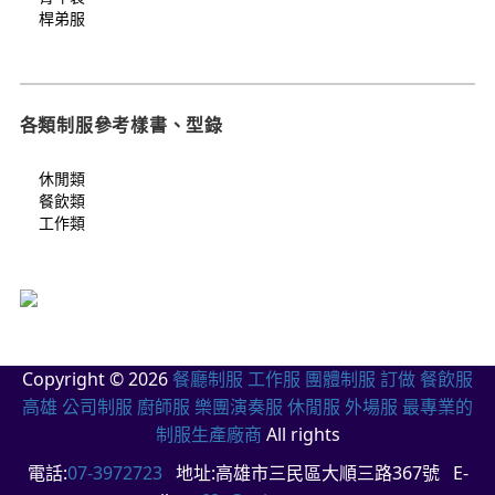
桿弟服
各類制服參考樣書、型錄
休閒類
餐飲類
工作類
Copyright © 2026
餐廳制服 工作服 團體制服 訂做 餐飲服
高雄 公司制服 廚師服 樂團演奏服 休閒服 外場服 最專業的
制服生產廠商
All rights
電話:
07-3972723
地址:高雄市三民區大順三路367號 E-